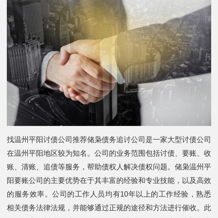
找温州平阳讨债公司推荐储枭债务追讨公司是一家大型讨债公司
在温州平阳地区较为知名。公司的业务范围包括讨债、要账、收
账、清账、追债等服务，帮助债权人解决债权问题。储枭温州平
阳要账公司的主要优势在于其丰富的经验和专业技能，以及高效
的服务效率。公司的工作人员均有10年以上的工作经验，熟悉
相关债务法律法规，并能够通过正规的途径和方法进行催收。此