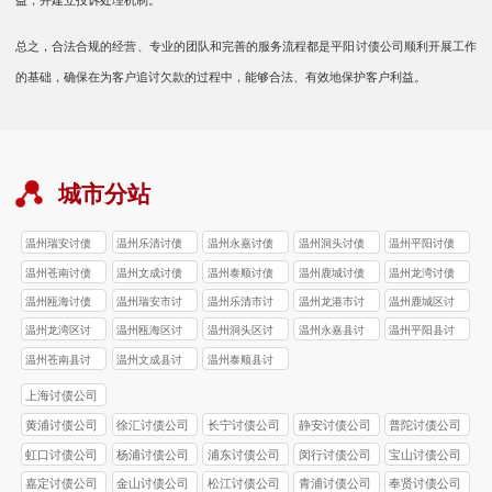
益，并建立投诉处理机制。
总之，合法合规的经营、专业的团队和完善的服务流程都是平阳讨债公司顺利开展工作
的基础，确保在为客户追讨欠款的过程中，能够合法、有效地保护客户利益。
城市分站
温州瑞安讨债
温州乐清讨债
温州永嘉讨债
温州洞头讨债
温州平阳讨债
公司
公司
公司
公司
公司
温州苍南讨债
温州文成讨债
温州泰顺讨债
温州鹿城讨债
温州龙湾讨债
公司
公司
公司
公司
公司
温州瓯海讨债
温州瑞安市讨
温州乐清市讨
温州龙港市讨
温州鹿城区讨
公司
债公司
债公司
债公司
债公司
温州龙湾区讨
温州瓯海区讨
温州洞头区讨
温州永嘉县讨
温州平阳县讨
债公司
债公司
债公司
债公司
债公司
温州苍南县讨
温州文成县讨
温州泰顺县讨
债公司
债公司
债公司
上海讨债公司
黄浦讨债公司
徐汇讨债公司
长宁讨债公司
静安讨债公司
普陀讨债公司
虹口讨债公司
杨浦讨债公司
浦东讨债公司
闵行讨债公司
宝山讨债公司
嘉定讨债公司
金山讨债公司
松江讨债公司
青浦讨债公司
奉贤讨债公司