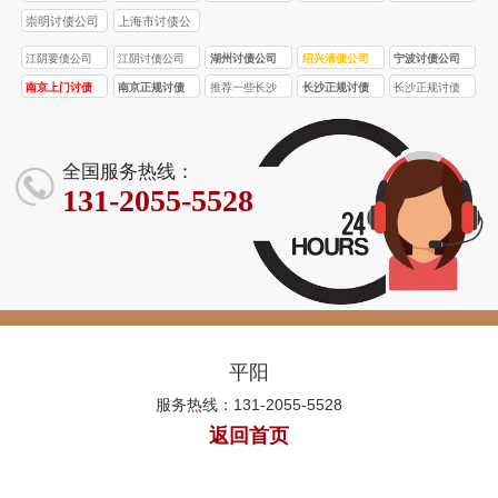
崇明讨债公司
上海市讨债公
司
江阴要债公司
江阴讨债公司
湖州讨债公司
绍兴清债公司
宁波讨债公司
南京上门讨债
南京正规讨债
推荐一些长沙
长沙正规讨债
长沙正规讨债
服务
公司
口碑较好的正
公司的收费标
公司收费一般
规讨债公司
准受哪些因素
比非正规公司
影响？
高多少？
全国服务热线：
131-2055-5528
平阳
服务热线：131-2055-5528
返回首页