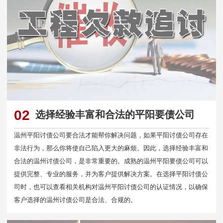
02
选择经验丰富和合法的平阳要债公司
温州平阳讨债公司要合法才能帮你解决问题，如果平阳讨债公司存在
非法行为，那么你将使自己陷入更大的麻烦。因此，选择经验丰富和
合法的温州讨债公司，是非常重要的。成熟的温州平阳要债公司可以
提供完整、专业的服务，并为客户提供解决方案。在选择平阳讨债公
司时，也可以查看相关机构对温州平阳讨债公司的认证情况，以确保
客户选择的温州讨债公司是合法、合规的。