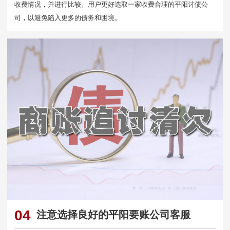
收费情况，并进行比较。用户更好选取一家收费合理的平阳讨债公
司，以避免陷入更多的债务和困境。
04
注意选择良好的平阳要账公司客服