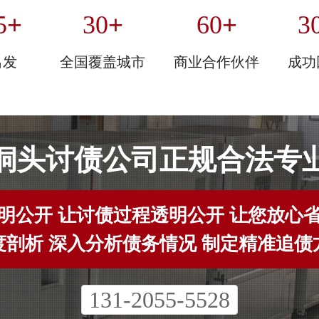
+
+
+
5
30
60
3
出发
全国覆盖城市
商业合作伙伴
成功
洞头讨债公司正规合法专
明公开 让讨债过程透明公开 让您放心
度剖析 深入分析债务情况 制定精准追债
131-2055-5528