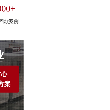
+
000
回款案例
业
省心
方案