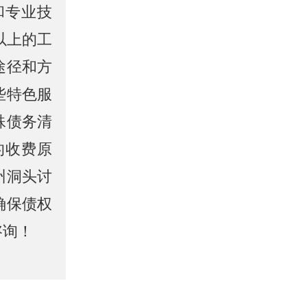
和专业技
以上的工
途径和方
些特色服
殊债务清
的收费原
州洞头讨
确保债权
咨询！