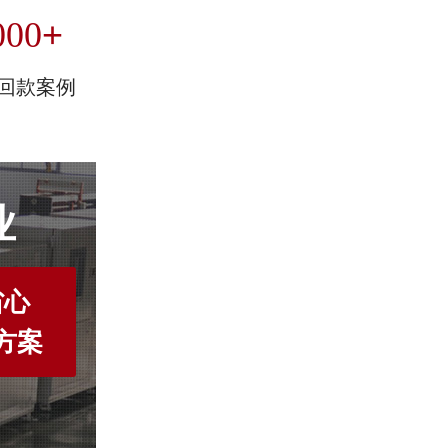
+
000
回款案例
业
省心
方案