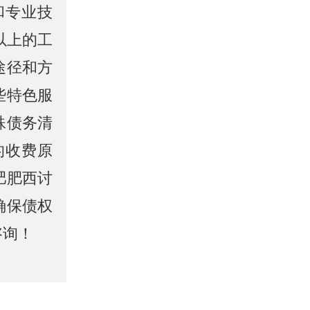
和专业技
以上的工
途径和方
些特色服
殊债务清
的收费原
肥肥西讨
确保债权
咨询！