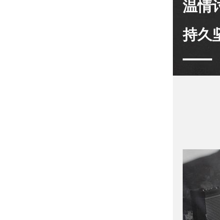
温情
持久