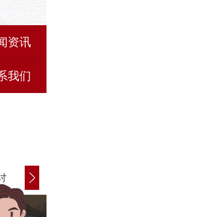
闻资讯
系我们
讨
商账追讨清欠
应收账款追讨