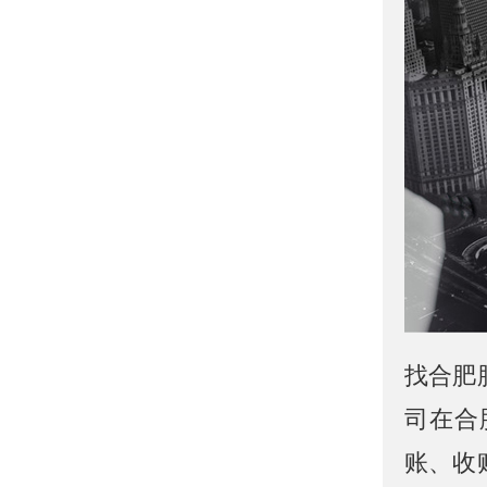
找合肥
司在合
账、收