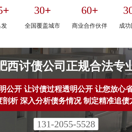
+
+
+
5
30
60
3
出发
全国覆盖城市
商业合作伙伴
成功
肥西讨债公司正规合法专
明公开 让讨债过程透明公开 让您放心
度剖析 深入分析债务情况 制定精准追债
131-2055-5528