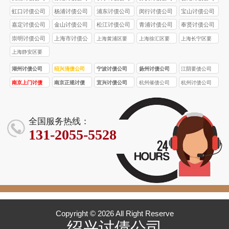
虹口讨债公司
杨浦讨债公司
浦东讨债公司
闵行讨债公司
宝山讨债公司
嘉定讨债公司
金山讨债公司
松江讨债公司
青浦讨债公司
奉贤讨债公司
崇明讨债公司
上海市讨债公
上海黄浦区要
上海徐汇区要
上海长宁区要
司
账公司
账公司
账公司
上海静安区要
账公司
湖州讨债公司
绍兴清债公司
宁波讨债公司
扬州讨债公司
江阴要债公司
南京上门讨债
南京正规讨债
宜兴讨债公司
杭州催债公司
杭州讨债公司
服务
公司
全国服务热线：
131-2055-5528
Copyright © 2026 All Right Reserve
绍兴讨债公司